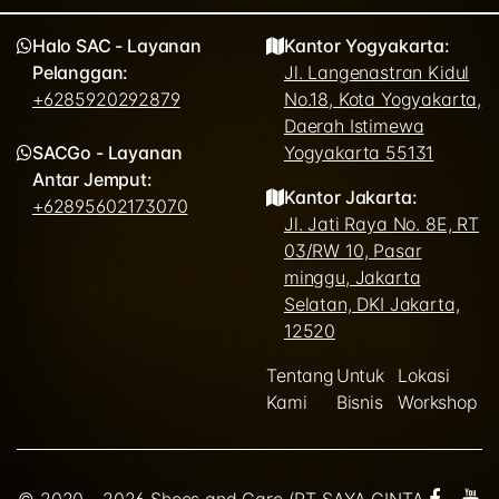
Halo SAC - Layanan
Kantor Yogyakarta:
Pelanggan:
Jl. Langenastran Kidul
+6285920292879
No.18, Kota Yogyakarta,
Daerah Istimewa
SACGo - Layanan
Yogyakarta 55131
Antar Jemput:
Kantor Jakarta:
+62895602173070
Jl. Jati Raya No. 8E, RT
03/RW 10, Pasar
minggu, Jakarta
Selatan, DKI Jakarta,
12520
Tentang
Untuk
Lokasi
Kami
Bisnis
Workshop