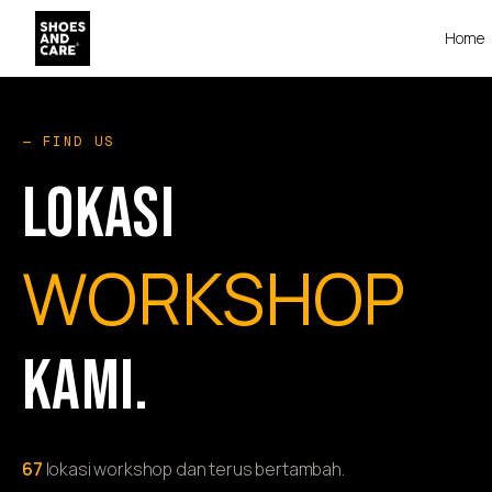
Home
— FIND US
LOKASI
WORKSHOP
KAMI.
67
lokasi workshop dan terus bertambah.