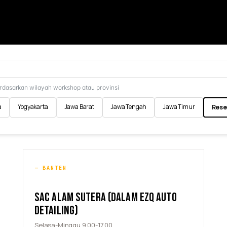
a
Yogyakarta
Jawa Barat
Jawa Tengah
Jawa Timur
Reset
BANTEN
SAC ALAM SUTERA (DALAM EZQ AUTO
DETAILING)
Selasa-Minggu 9.00-17.00