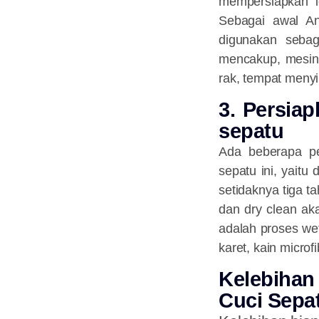
mempersiapkan lo
Sebagai awal An
digunakan sebag
mencakup, mesin 
rak, tempat menyi
3. Persia
sepatu
Ada beberapa pe
sepatu ini, yait
setidaknya tiga t
dan dry clean aka
adalah proses we
karet, kain micro
Kelebihan
Cuci Sepa