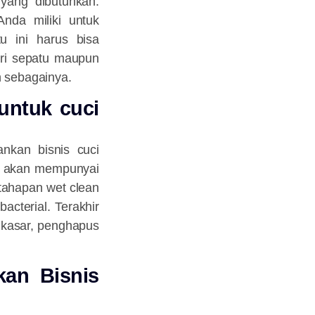
 yang dibutuhkan.
nda miliki untuk
u ini harus bisa
ari sepatu maupun
n sebagainya.
untuk cuci
nkan bisnis cuci
ni akan mempunyai
 tahapan wet clean
acterial. Terakhir
 kasar, penghapus
kan Bisnis