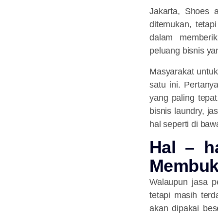
Jakarta, Shoes 
ditemukan, teta
dalam memberik
peluang bisnis ya
Masyarakat untuk
satu ini. Pertan
yang paling tepa
bisnis laundry, j
hal seperti di baw
Hal – h
Membuka
Walaupun jasa pe
tetapi masih ter
akan dipakai bes