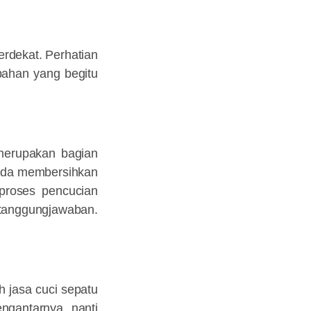
erdekat. Perhatian
bahan yang begitu
 merupakan bagian
Anda membersihkan
 proses pencucian
rtanggungjawaban.
h jasa cuci sepatu
ngantarnya nanti