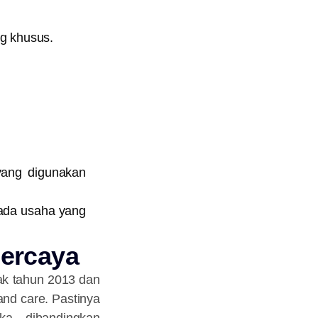
ng khusus.
yang digunakan
pada usaha yang
percaya
ak tahun 2013 dan
and care. Pastinya
ka dibandingkan