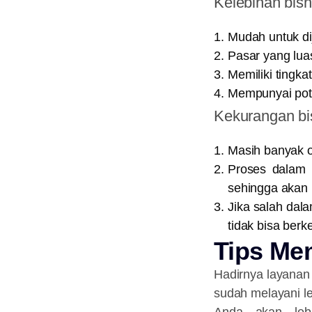
Kelebihan bisn
Mudah untuk d
Pasar yang lua
Memiliki tingk
Mempunyai pot
Kekurangan bis
Masih banyak o
Proses dalam 
sehingga akan 
Jika salah dal
tidak bisa ber
Tips Mem
Hadirnya layanan
sudah melayani le
Anda akan lebi