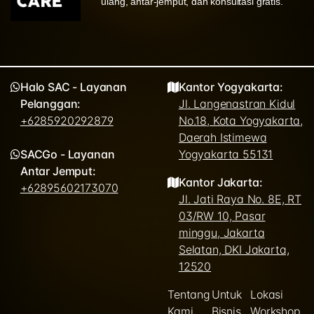
ulang, antar-jemput, dan konsultasi gratis.
Halo SAC - Layanan
Kantor Yogyakarta:
Pelanggan:
Jl. Langenastran Kidul
+6285920292879
No.18, Kota Yogyakarta,
Daerah Istimewa
SACGo - Layanan
Yogyakarta 55131
Antar Jemput:
Kantor Jakarta:
+62895602173070
Jl. Jati Raya No. 8E, RT
03/RW 10, Pasar
minggu, Jakarta
Selatan, DKI Jakarta,
12520
Tentang
Untuk
Lokasi
Kami
Bisnis
Workshop