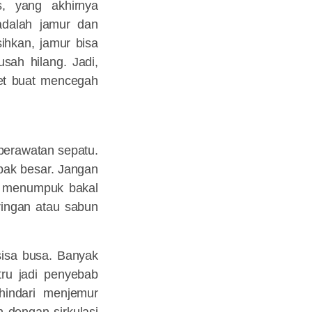
, yang akhirnya
adalah jamur dan
ihkan, jamur bisa
ah hilang. Jadi,
get buat mencegah
perawatan sepatu.
mpak besar. Jangan
ng menumpuk bakal
ringan atau sabun
 sisa busa. Banyak
tru jadi penyebab
hindari menjemur