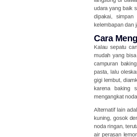
langsung di bawa
udara yang baik 
dipakai, simpan
kelembapan dan j
Cara Meng
Kalau sepatu can
mudah yang bisa 
campuran baking
pasta, lalu oles
gigi lembut, diam
karena baking 
mengangkat noda
Alternatif lain a
kuning, gosok den
noda ringan, teru
air perasan lemo