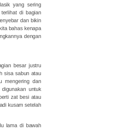
lasik yang sering
erlihat di bagian
menyebar dan bikin
 kita bahas kenapa
angkannya dengan
ian besar justru
ah sisa sabun atau
itu mengering dan
g digunakan untuk
rti zat besi atau
adi kusam setelah
alu lama di bawah