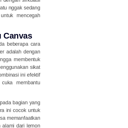
 dengan sirkulasi
patu nggak sedang
l untuk mencegah
u Canvas
Ada beberapa cara
ler adalah dengan
hingga membentuk
menggunakan sikat
binasi ini efektif
a cuka membantu
i pada bagian yang
ra ini cocok untuk
 bisa memanfaatkan
 alami dari lemon