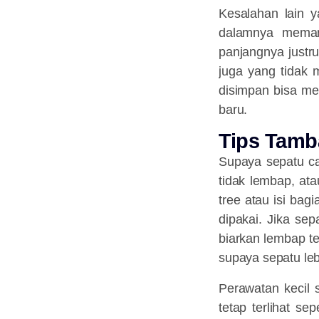
Kesalahan lain 
dalamnya meman
panjangnya justr
juga yang tidak
disimpan bisa me
baru.
Tips Tamb
Supaya sepatu ca
tidak lembap, at
tree atau isi bag
dipakai. Jika se
biarkan lembap t
supaya sepatu leb
Perawatan kecil 
tetap terlihat se