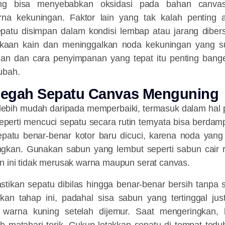
ung bisa menyebabkan oksidasi pada bahan canvas
na kekuningan. Faktor lain yang tak kalah penting 
epatu disimpan dalam kondisi lembap atau jarang dibers
kaan kain dan meninggalkan noda kekuningan yang sus
an dan cara penyimpanan yang tepat itu penting ban
ubah.
egah Sepatu Canvas Menguning
lebih mudah daripada memperbaiki, termasuk dalam hal 
eperti mencuci sepatu secara rutin ternyata bisa berda
patu benar-benar kotor baru dicuci, karena noda ya
langkan. Gunakan sabun yang lembut seperti sabun cair 
n ini tidak merusak warna maupun serat canvas.
astikan sepatu dibilas hingga benar-benar bersih tanpa
an tahap ini, padahal sisa sabun yang tertinggal jus
 warna kuning setelah dijemur. Saat mengeringkan, 