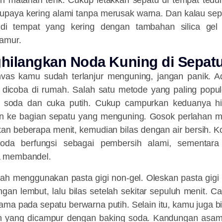
h matahari terik. Cukup letakkan sepatu di tempat teduh
supaya kering alami tanpa merusak warna. Dan kalau se
 di tempat yang kering dengan tambahan silica ge
amur.
hilangkan Noda Kuning di Sepat
vas kamu sudah terlanjur menguning, jangan panik. 
dicoba di rumah. Salah satu metode yang paling popu
 soda dan cuka putih. Cukup campurkan keduanya 
kan ke bagian sepatu yang menguning. Gosok perlahan 
kan beberapa menit, kemudian bilas dengan air bersih. Kom
soda berfungsi sebagai pembersih alami, sementar
 membandel.
dalah menggunakan pasta gigi non-gel. Oleskan pasta gig
gan lembut, lalu bilas setelah sekitar sepuluh menit. Ca
tama pada sepatu berwarna putih. Selain itu, kamu juga
n yang dicampur dengan baking soda. Kandungan asam