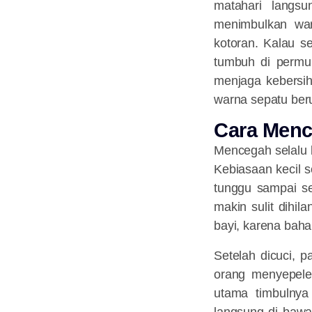
matahari langs
menimbulkan war
kotoran. Kalau s
tumbuh di permu
menjaga kebersih
warna sepatu ber
Cara Menc
Mencegah selalu 
Kebiasaan kecil s
tunggu sampai se
makin sulit dihi
bayi, karena baha
Setelah dicuci, p
orang menyepelek
utama timbulnya