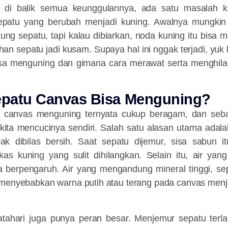
i di balik semua keunggulannya, ada satu masalah k
patu yang berubah menjadi kuning. Awalnya mungkin t
ujung sepatu, tapi kalau dibiarkan, noda kuning itu bisa 
han sepatu jadi kusam. Supaya hal ini nggak terjadi, yuk
isa menguning dan gimana cara merawat serta menghil
patu Canvas Bisa Menguning?
 canvas menguning ternyata cukup beragam, dan sebag
 kita mencucinya sendiri. Salah satu alasan utama adal
dak dibilas bersih. Saat sepatu dijemur, sisa sabun 
as kuning yang sulit dihilangkan. Selain itu, air yan
a berpengaruh. Air yang mengandung mineral tinggi, sepe
li menyebabkan warna putih atau terang pada canvas menj
tahari juga punya peran besar. Menjemur sepatu terl