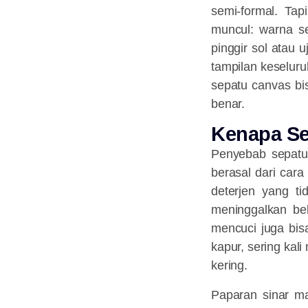
semi-formal. Tap
muncul: warna se
pinggir sol atau 
tampilan keseluru
sepatu canvas b
benar.
Kenapa Se
Penyebab sepatu
berasal dari cara
deterjen yang ti
meninggalkan bek
mencuci juga bis
kapur, sering ka
kering.
Paparan sinar ma