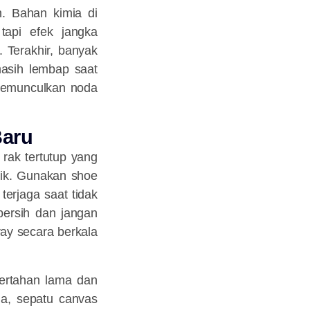
. Bahan kimia di
api efek jangka
 Terakhir, banyak
asih lembap saat
 memunculkan noda
Baru
rak tertutup yang
aik. Gunakan shoe
terjaga saat tidak
bersih dan jangan
ray
secara berkala
bertahan lama dan
ula, sepatu canvas