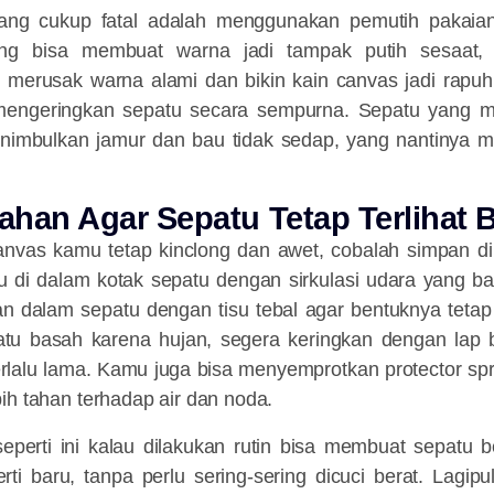
yang cukup fatal adalah menggunakan pemutih pakaian
g bisa membuat warna jadi tampak putih sesaat, t
u merusak warna alami dan bikin kain canvas jadi rapuh.
 mengeringkan sepatu secara sempurna. Sepatu yang m
nimbulkan jamur dan bau tidak sedap, yang nantinya
ahan Agar Sepatu Tetap Terlihat 
nvas kamu tetap kinclong dan awet, cobalah simpan di 
au di dalam kotak sepatu dengan sirkulasi udara yang b
ian dalam sepatu dengan tisu tebal agar bentuknya tetap 
patu basah karena hujan, segera keringkan dengan lap 
erlalu lama. Kamu juga bisa menyemprotkan
protector sp
ih tahan terhadap air dan noda.
seperti ini kalau dilakukan rutin bisa membuat sepatu 
perti baru, tanpa perlu sering-sering dicuci berat. Lagip