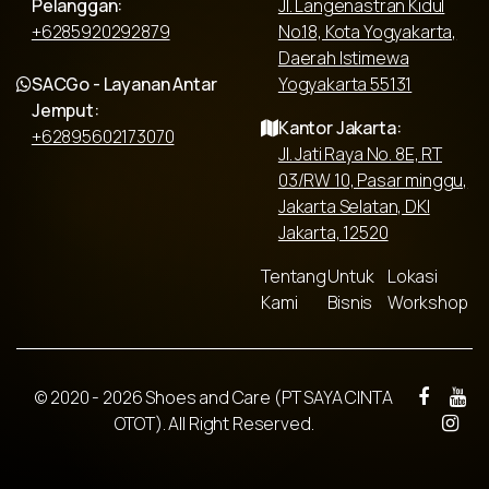
Pelanggan:
Jl. Langenastran Kidul
+6285920292879
No.18, Kota Yogyakarta,
Daerah Istimewa
SACGo - Layanan Antar
Yogyakarta 55131
Jemput:
Kantor Jakarta:
+62895602173070
Jl. Jati Raya No. 8E, RT
03/RW 10, Pasar minggu,
Jakarta Selatan, DKI
Jakarta, 12520
Tentang
Untuk
Lokasi
Kami
Bisnis
Workshop
© 2020 - 2026 Shoes and Care (PT SAYA CINTA
OTOT). All Right Reserved.