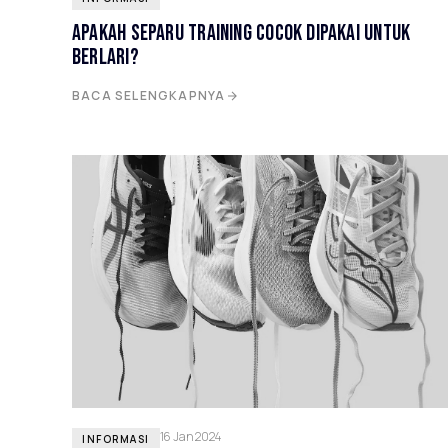
APAKAH SEPARU TRAINING COCOK DIPAKAI UNTUK
BERLARI?
BACA SELENGKAPNYA
16 Jan 2024
INFORMASI