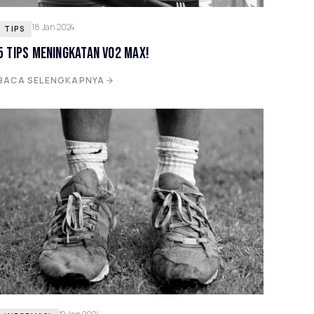
18 Jan 2024
TIPS
5 TIPS MENINGKATAN VO2 MAX!
BACA SELENGKAPNYA