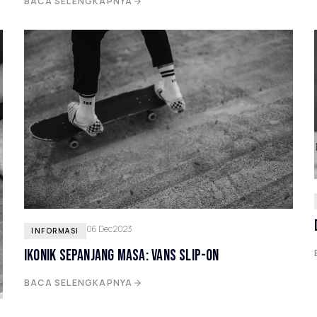
BACA SELENGKAPNYA
06 Dec 2023
INFORMASI
IKONIK SEPANJANG MASA: VANS SLIP-ON
BACA SELENGKAPNYA