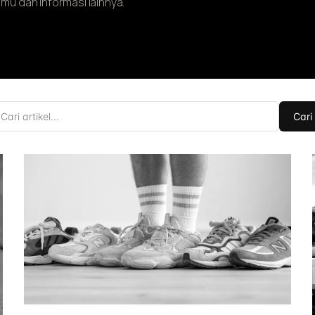
u dan informasi lainnya.
Cari