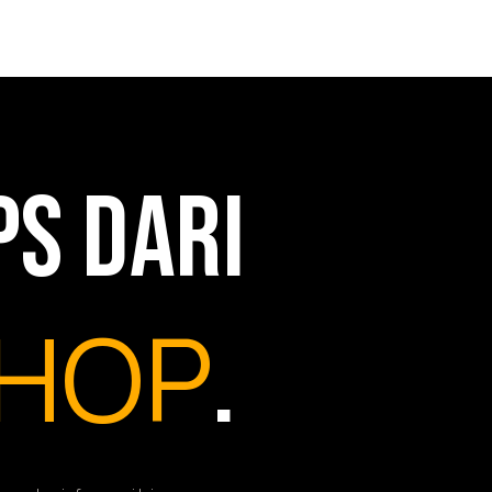
PS DARI
HOP
.